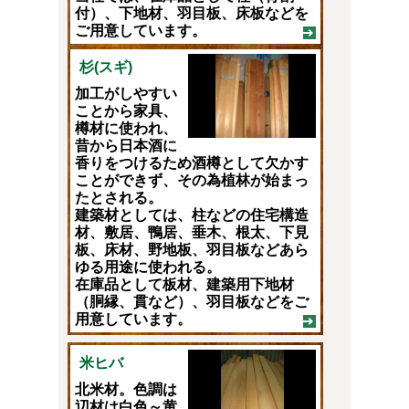
付）、下地材、羽目板、床板などを
ご用意しています。
杉(スギ)
加工がしやすい
ことから家具、
樽材に使われ、
昔から日本酒に
香りをつけるため酒樽として欠かす
ことができず、その為植林が始まっ
たとされる。
建築材としては、柱などの住宅構造
材、敷居、鴨居、垂木、根太、下見
板、床材、野地板、羽目板などあら
ゆる用途に使われる。
在庫品として板材、建築用下地材
（胴縁、貫など）、羽目板などをご
用意しています。
米ヒバ
北米材。色調は
辺材は白色～黄