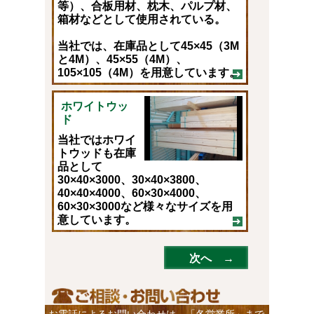
等）、合板用材、枕木、パルプ材、
箱材などとして使用されている。
当社では、在庫品として45×45（3M
と4M）、45×55（4M）、
105×105（4M）を用意しています。
ホワイトウッ
ド
当社ではホワイ
トウッドも在庫
品として
30×40×3000、30×40×3800、
40×40×4000、60×30×4000、
60×30×3000など様々なサイズを用
意しています。
次へ →