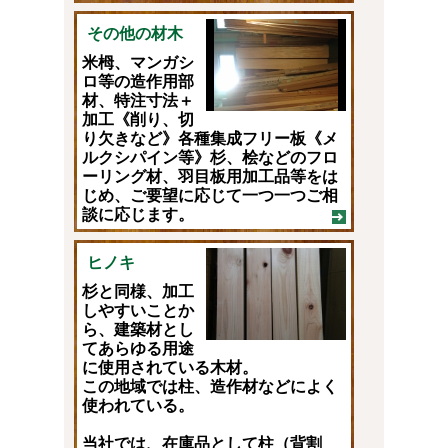
その他の材木
米栂、マンガシ
ロ等の造作用部
材、特注寸法＋
加工《削り、切
り欠きなど》各種集成フリー板《メ
ルクシパイン等》杉、桧などのフロ
ーリング材、羽目板用加工品等をは
じめ、ご要望に応じて一つ一つご相
談に応じます。
ヒノキ
杉と同様、加工
しやすいことか
ら、建築材とし
てあらゆる用途
に使用されている木材。
この地域では柱、造作材などによく
使われている。
当社では、在庫品として柱（背割