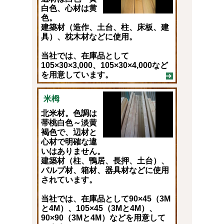
白色、心材は黄
色。
建築材（造作、土台、柱、床板、建
具）、枕木材などに使用。
当社では、在庫品として
105×30×3,000、105×30×4,000など
を用意しています。
米栂
北米材。色調は
帯桃白色～淡黄
褐色で、辺材と
心材で明確な違
いはありません。
建築材（柱、鴨居、長押、土台）、
パルプ材、箱材、器具材などに使用
されています。
当社では、在庫品として90×45（3M
と4M）、105×45（3Mと4M）、
90×90（3Mと4M）などを用意して