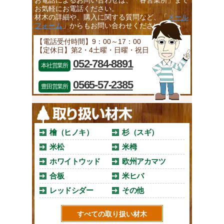
お電話によるお問い合わせは、「各営業所」まで
お気軽にお電話ください。
材木の詳細や、購入に関する質問など、「
メール
フォーム
」からもお問い合わせください。
【電話受付時間】9：00～17：00
【定休日】第2・4土曜・日曜・祝日
052-784-8891
本社営業所
0565-57-2385
豊田営業所
檜（ヒノキ）
杉（スギ）
米松
米栂
ホワイトウッド
欧州アカマツ
合板
米ヒバ
レッドシダー
その他
すべての取り扱い材木