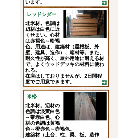
います。
レッドシダー
北米材。色調は
辺材は白色に近
くせまい。心材
は赤褐色～暗褐
色。用途は、建築材（屋根板、外
壁、建具、造作）、箱材等。また、
耐久性が高く、屋外用途に耐える材
で、よくウッドデッキの材料に使わ
れる。
在庫はしておりませんが、2日間程
度でご用意できます。
米松
北米材。辺材の
色調は淡黄白色
～帯赤白色、心
材の色調は黄褐
色～橙赤色～赤褐色。
建築材（土台、柱、梁、板、造作