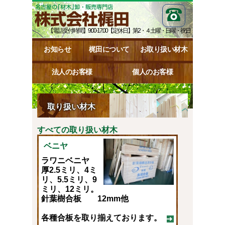
【電話受付時間】9:00-17:00【定休日】第2・４土曜・日曜・祝日
お知らせ
梶田について
お取り扱い材木
法人のお客様
個人のお客様
取り扱い材木
すべての取り扱い材木
ベニヤ
ラワニベニヤ
厚2.5ミリ、4ミ
リ、5.5ミリ、9
ミリ、12ミリ。
針葉樹合板 12mm他
各種合板を取り揃えております。