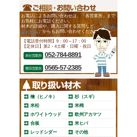
お電話によるお問い合わせは、「各営業所」まで
お気軽にお電話ください。
材木の詳細や、購入に関する質問など、「
メール
フォーム
」からもお問い合わせください。
【電話受付時間】9：00～17：00
【定休日】第2・4土曜・日曜・祝日
052-784-8891
本社営業所
0565-57-2385
豊田営業所
檜（ヒノキ）
杉（スギ）
米松
米栂
ホワイトウッド
欧州アカマツ
合板
米ヒバ
レッドシダー
その他