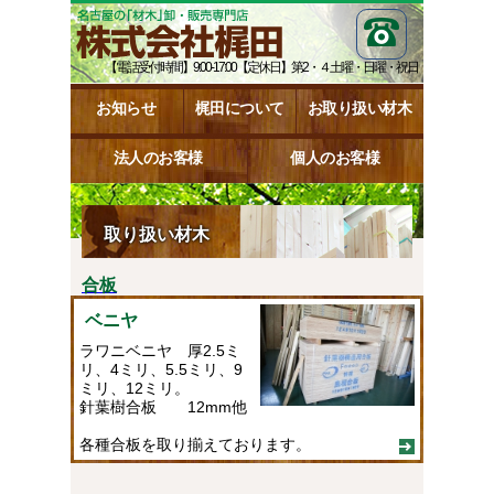
【電話受付時間】9:00-17:00【定休日】第2・４土曜・日曜・祝日
お知らせ
梶田について
お取り扱い材木
法人のお客様
個人のお客様
取り扱い材木
合板
ベニヤ
ラワニベニヤ 厚2.5ミ
リ、4ミリ、5.5ミリ、9
ミリ、12ミリ。
針葉樹合板 12mm他
各種合板を取り揃えております。