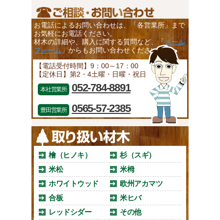
お電話によるお問い合わせは、「各営業所」まで
お気軽にお電話ください。
材木の詳細や、購入に関する質問など、「
メール
フォーム
」からもお問い合わせください。
【電話受付時間】9：00～17：00
【定休日】第2・4土曜・日曜・祝日
052-784-8891
本社営業所
0565-57-2385
豊田営業所
檜（ヒノキ）
杉（スギ）
米松
米栂
ホワイトウッド
欧州アカマツ
合板
米ヒバ
レッドシダー
その他