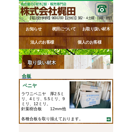
【電話受付時間】9:00-17:00【定休日】第2・４土曜・日曜・祝日
お知らせ
梶田について
お取り扱い材木
法人のお客様
個人のお客様
取り扱い材木
合板
ベニヤ
ラワニベニヤ 厚2.5ミ
リ、4ミリ、5.5ミリ、9
ミリ、12ミリ。
針葉樹合板 12mm他
各種合板を取り揃えております。