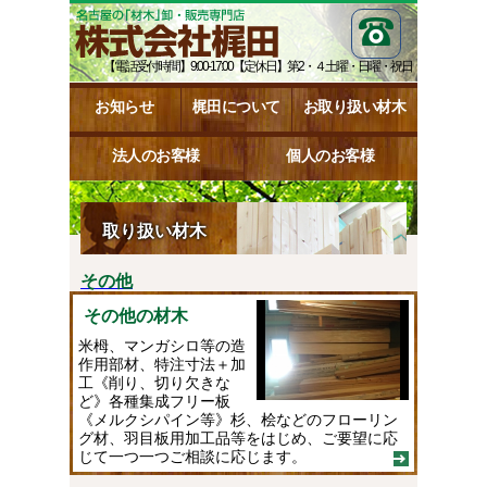
【電話受付時間】9:00-17:00【定休日】第2・４土曜・日曜・祝日
お知らせ
梶田について
お取り扱い材木
法人のお客様
個人のお客様
取り扱い材木
その他
その他の材木
米栂、マンガシロ等の造
作用部材、特注寸法＋加
工《削り、切り欠きな
ど》各種集成フリー板
《メルクシパイン等》杉、桧などのフローリン
グ材、羽目板用加工品等をはじめ、ご要望に応
じて一つ一つご相談に応じます。