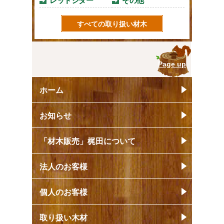
レッドシダー
その他
すべての取り扱い材木
Page up
ホーム
お知らせ
「材木販売」梶田について
法人のお客様
個人のお客様
取り扱い木材