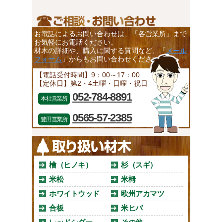
お電話によるお問い合わせは、「各営業所」まで
お気軽にお電話ください。
材木の詳細や、購入に関する質問など、「
メール
フォーム
」からもお問い合わせください。
【電話受付時間】9：00～17：00
【定休日】第2・4土曜・日曜・祝日
052-784-8891
本社営業所
0565-57-2385
豊田営業所
檜（ヒノキ）
杉（スギ）
米松
米栂
ホワイトウッド
欧州アカマツ
合板
米ヒバ