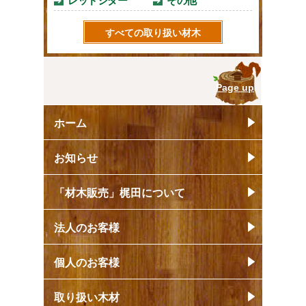
レッドシダー
その他
すべての取り扱い材木
Page up
ホーム
お知らせ
「材木販売」梶田について
法人のお客様
個人のお客様
取り扱い木材