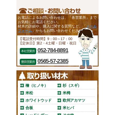
お電話によるお問い合わせは、「各営業所」まで
お気軽にお電話ください。
材木の詳細や、購入に関する質問など、「
メール
フォーム
」からもお問い合わせください。
【電話受付時間】9：00～17：00
【定休日】第2・4土曜・日曜・祝日
052-784-8891
本社営業所
0565-57-2385
豊田営業所
檜（ヒノキ）
杉（スギ）
米松
米栂
ホワイトウッド
欧州アカマツ
合板
米ヒバ