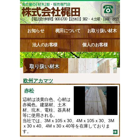
【電話受付時間】9:00-17:00【定休日】第2・４土曜・日曜・祝日
お知らせ
梶田について
お取り扱い材木
法人のお客様
個人のお客様
取り扱い材木
欧州アカマツ
赤松
辺材は淡黄白色、心材は
赤褐色。建築材、土木
材、坑木、電柱、器具材
等に使用される。
当社では、3Mｘ105ｘ30、4Mｘ105ｘ30、3M
ｘ30ｘ40、4Mｘ30ｘ40等を在庫しておりま
す。